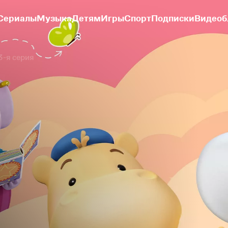
Сериалы
Музыка
Детям
Игры
Спорт
Подписки
Видеоб
3-я серия