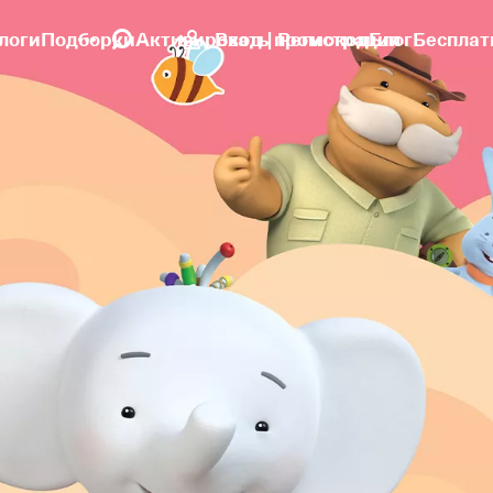
логи
Подборки
Активировать промокод
Вход | Регистрация
Блог
Бесплат