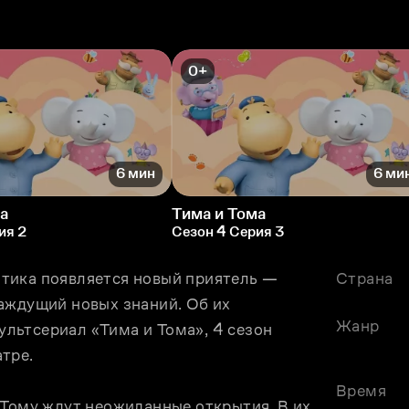
0+
6 мин
6 ми
а
Тима и Тома
ия 2
Сезон 4 Серия 3
тика появляется новый приятель — 
Страна
аждущий новых знаний. Об их 
Жанр
ьтсериал «Тима и Тома», 4 сезон 
тре.
Время
 Тому ждут неожиданные открытия. В их 