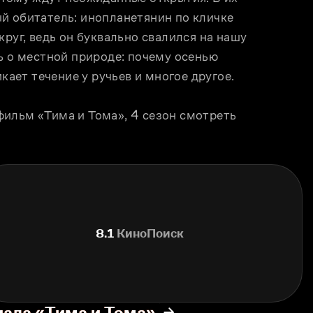
й обитатель: инопланетянин по кличке 
руг, ведь он буквально свалился на нашу 
ь о местной природе: почему осенью 
кает течение у ручьев и многое другое. 
ильм «Тима и Тома», 4 сезон смотреть 
8.1
КиноПоиск
иала «Тима и Тома»