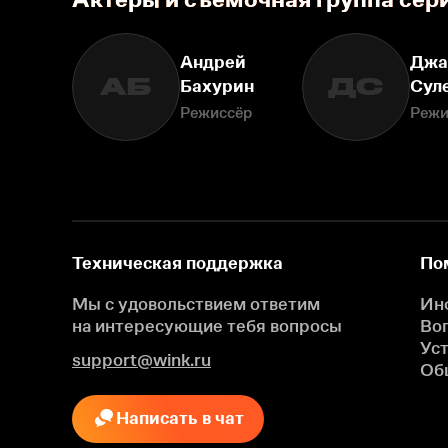
Андрей
Джа
АБ
ДС
Бахурин
Сул
Режиссёр
Режи
Техническая поддержка
По
Мы с удовольствием ответим
Ин
на интересующие
тебя вопросы
Во
Ус
support@wink.ru
Об
Написать в чат