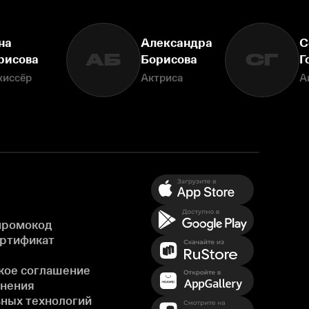
на
Александра
С
АБ
СГ
рисова
Борисова
Г
жиссёр
Актриса
А
промокод
ертификат
кое соглашение
енения
ных технологий