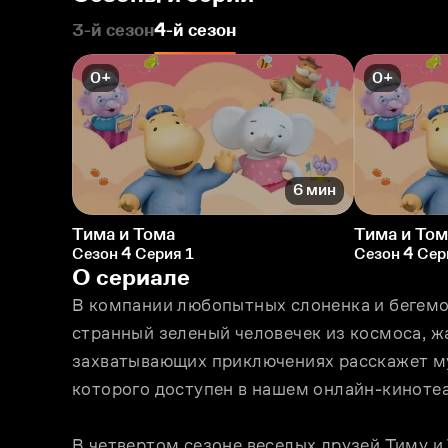
3-й сезон
4-й сезон
0+
0+
6 мин
Тима и Тома
Тима и Том
Сезон 4 Серия 1
Сезон 4 Сер
О сериале
В компании любопытных слоненка и бегемо
странный зеленый человечек из космоса, ж
захватывающих приключениях расскажет мул
которого доступен в нашем онлайн-кинотеа
В четвертом сезоне веселых друзей Тиму и