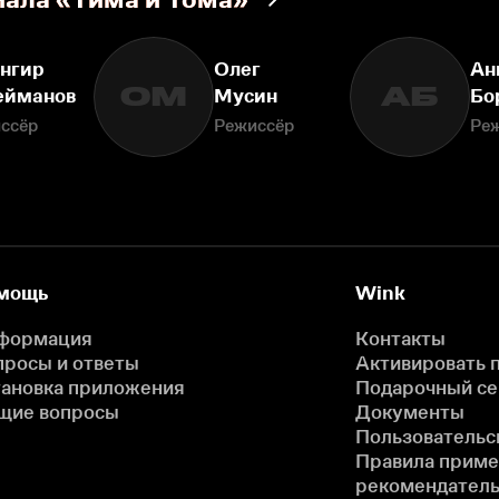
нгир
Олег
Ан
ОМ
АБ
ейманов
Мусин
Бо
ссёр
Режиссёр
Ре
мощь
Wink
формация
Контакты
просы и ответы
Активировать 
тановка приложения
Подарочный с
щие вопросы
Документы
Пользовательс
Правила прим
рекомендатель