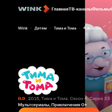
Главная
ТВ-каналы
Фильмы
Wink
Детям
Тима и Тома
4-й сезон
3
8.9
2015, Тима и Тома. Сезон 4. Серия 33
Мультсериалы, Приключения
0+