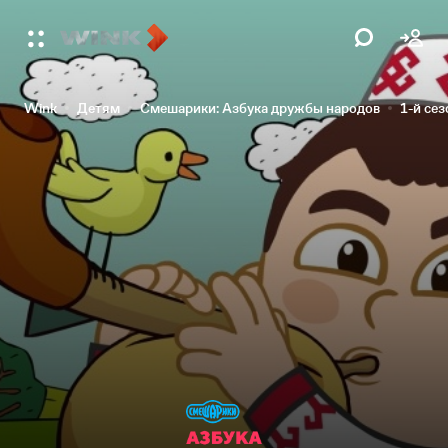
Wink
Детям
Смешарики: Азбука дружбы народов
1-й сез