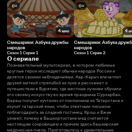
0+
0+
4 мин
4 м
Смешарики: Азбука дружбы
Смешарики: Азбука друж
народов
народов
Сезон 1 Серия 1
Сезон 1 Серия 2
О сериале
Познавательный мультсериал, в котором любимые 
круглые герои исследуют обычаи народов России и 
делятся своими наблюдениями. Кар-Карыч впечатлит 
друзей меткой стрельбой из лука и расскажет о 
путешествии в Бурятию, где местные лучники обучили 
его своему искусству во время праздника Сурхарбан. 
Бараш получит кучтэнэч от поклонника из Татарстана и 
изучит татарский язык, чтобы ответным письмом 
поблагодарить за сладкий гостинец. Крош и Ежик 
узнают, почему в Башкортостане мед считается 
настоящим сокровищем и причем здесь башкирская 
медоносная пчела. Приготовьтесь к удивительным 