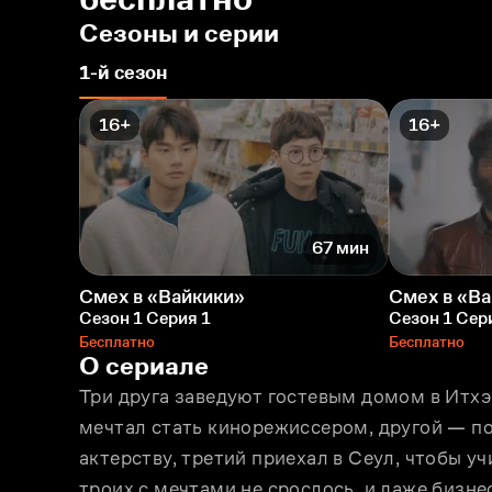
Сезоны и серии
1-й сезон
16+
16+
67 мин
Смех в «Вайкики»
Смех в «В
Сезон 1 Серия 1
Сезон 1 Сер
Бесплатно
Бесплатно
О сериале
Три друга заведуют гостевым домом в Итхэ
мечтал стать кинорежиссeром, другой — пой
актерству, третий приехал в Сеул, чтобы уч
троих с мечтами не срослось, и даже бизне