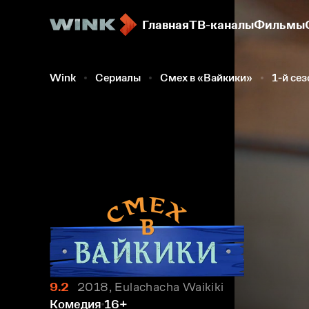
Главная
ТВ-каналы
Фильмы
Wink
Сериалы
Смех в «Вайкики»
1-й сез
9.2
2018, Eulachacha Waikiki
Комедия
16+