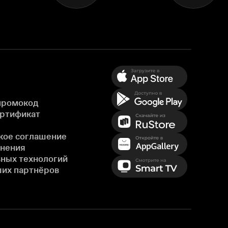
промокод
ертификат
кое соглашение
енения
ных технологий
ших партнёров