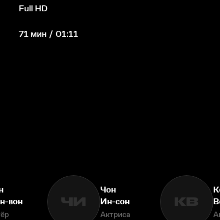
Full HD
71 мин / 01:11
н
Чон
К
ЧИ
КВ
н-вон
Ин-сон
В
тёр
Актриса
А