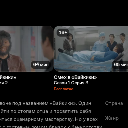
16+
64 мин
65 ми
айкики»
Смех в «Вайкики»
ия 2
Сезон 1 Серия 3
Бесплатно
воне под названием «Вайкики». Один 
Страна
ти по стопам отца и посвятить себя 
Жанр
иться сценарному мастерству. Но у всех 
с с гостевым домом близок к банкротству.