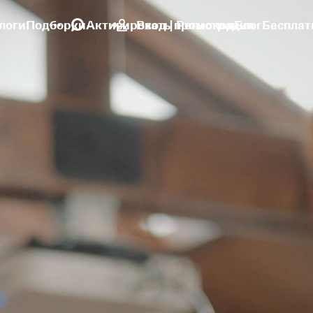
логи
Подборки
Активировать промокод
Вход | Регистрация
Блог
Бесплат