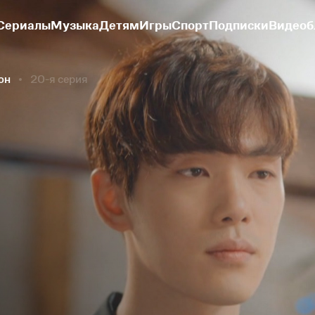
Сериалы
Музыка
Детям
Игры
Спорт
Подписки
Видеоб
он
20-я серия