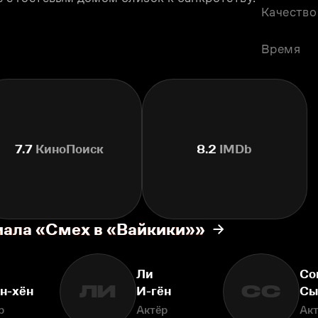
Качество
Время
7.7
КиноПоиск
8.2
IMDb
иала «Смех в «Вайкики»»
Ли
Со
ЛИ
СС
н-хён
И-гён
Сы
р
Актёр
Ак