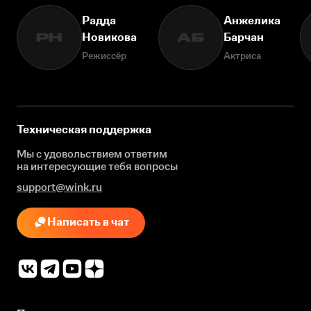
Радда
Анжелика
Новикова
Барчан
РН
АБ
Режиссёр
Актриса
Техническая поддержка
Мы с удовольствием ответим
на интересующие
тебя вопросы
support@wink.ru
Написать в чат