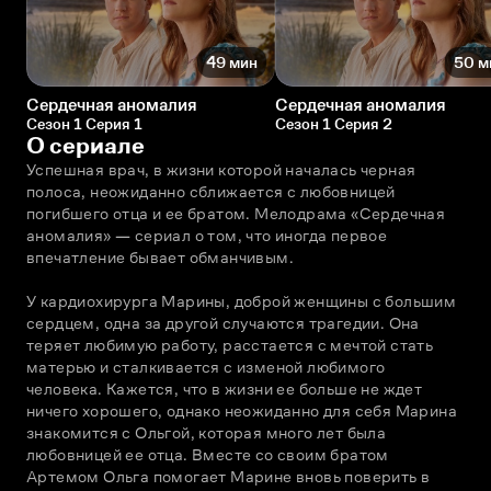
49 мин
50 м
Сердечная аномалия
Сердечная аномалия
Сезон 1 Серия 1
Сезон 1 Серия 2
О сериале
Успешная врач, в жизни которой началась черная 
полоса, неожиданно сближается с любовницей 
погибшего отца и ее братом. Мелодрама «Сердечная 
аномалия» — сериал о том, что иногда первое 
впечатление бывает обманчивым.
У кардиохирурга Марины, доброй женщины с большим 
сердцем, одна за другой случаются трагедии. Она 
теряет любимую работу, расстается с мечтой стать 
матерью и сталкивается с изменой любимого 
человека. Кажется, что в жизни ее больше не ждет 
ничего хорошего, однако неожиданно для себя Марина 
знакомится с Ольгой, которая много лет была 
любовницей ее отца. Вместе со своим братом 
Артемом Ольга помогает Марине вновь поверить в 