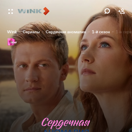
Wink
Сериалы
Сердечная аномалия
1-й сезон
1-я сер