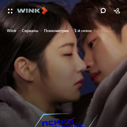
Wink
Сериалы
Психометрик
1-й сезон
7-я серия