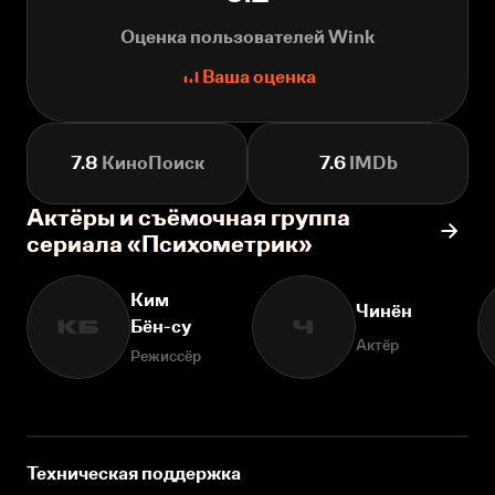
Оценка пользователей Wink
Ваша оценка
7.8
КиноПоиск
7.6
IMDb
Актёры и съёмочная группа
сериала «Психометрик»
Ким
Чинён
Бён-су
КБ
Ч
Актёр
Режиссёр
Техническая поддержка