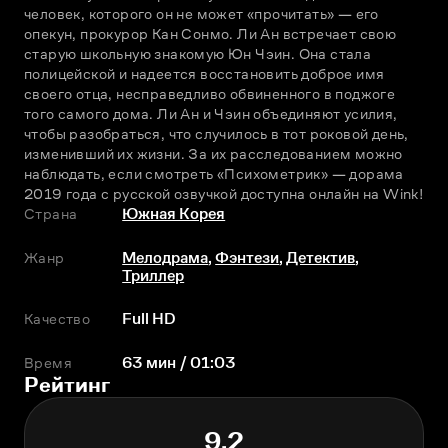
человек, которого он не может «прочитать» — его 
опекун, прокурор Кан Сонмо. Ли Ан встречает свою 
старую школьную знакомую Юн Чэин. Она стала 
полицейской и надеется восстановить доброе имя 
своего отца, несправедливо обвиненного в поджоге 
того самого дома. Ли Ан и Чэин объединяют усилия, 
чтобы разобраться, что случилось в тот роковой день, 
изменивший их жизни. За их расследованием можно 
наблюдать, если смотреть «Психометрик» — дорама 
2019 года с русской озвучкой доступна онлайн на Wink!
Страна
Южная Корея
Жанр
Мелодрама
,
Фэнтези
,
Детектив
,
Триллер
Качество
Full HD
Время
63 мин / 01:03
Рейтинг
9.2