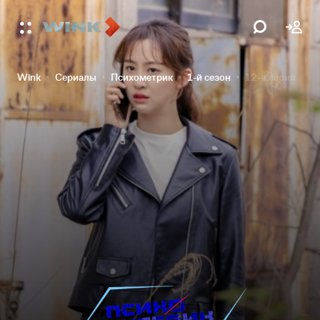
Wink
Сериалы
Психометрик
1-й сезон
12-я серия