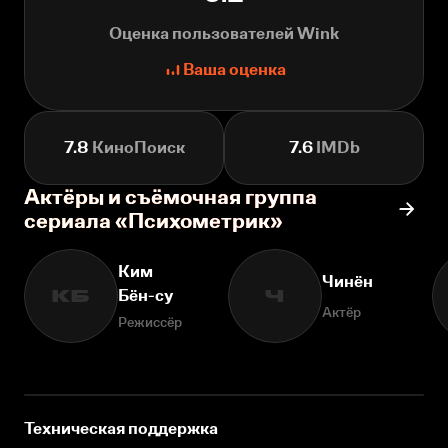
Оценка пользователей Wink
Ваша оценка
7.8
КиноПоиск
7.6
IMDb
Актёры и съёмочная группа
сериала «Психометрик»
Ким
Чинён
Бён-су
КБ
Ч
Актёр
Режиссёр
Техническая поддержка