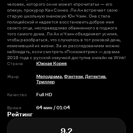
человек, которого он не может «прочитать» — его 
опекун, прокурор Кан Сонмо. Ли Ан встречает свою 
старую школьную знакомую Юн Чэин. Она стала 
полицейской и надеется восстановить доброе имя 
своего отца, несправедливо обвиненного в поджоге 
того самого дома. Ли Ан и Чэин объединяют усилия, 
чтобы разобраться, что случилось в тот роковой день, 
изменивший их жизни. За их расследованием можно 
наблюдать, если смотреть «Психометрик» — дорама 
2019 года с русской озвучкой доступна онлайн на Wink!
Страна
Южная Корея
Жанр
Мелодрама
,
Фэнтези
,
Детектив
,
Триллер
Качество
Full HD
Время
64 мин / 01:04
Рейтинг
9.2