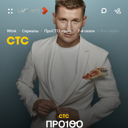
Wink
Сериалы
ПроСТО кухня
7-й сезон
9-я серия