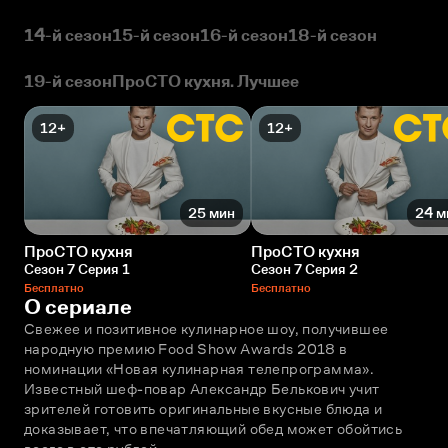
14-й сезон
15-й сезон
16-й сезон
18-й сезон
19-й сезон
ПроСТО кухня. Лучшее
12+
12+
25 мин
24 м
ПроСТО кухня
ПроСТО кухня
Сезон 7 Серия 1
Сезон 7 Серия 2
Бесплатно
Бесплатно
О сериале
Свежее и позитивное кулинарное шоу, получившее 
народную премию Food Show Awards 2018 в 
номинации «Новая кулинарная телепрограмма». 
Известный шеф-повар Александр Белькович учит 
зрителей готовить оригинальные вкусные блюда и 
доказывает, что впечатляющий обед может обойтись 