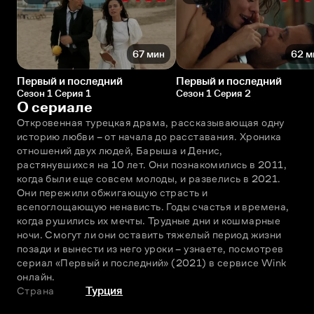
67 мин
62 м
Первый и последний
Первый и последний
Сезон 1 Серия 1
Сезон 1 Серия 2
О сериале
Откровенная турецкая драма, рассказывающая одну 
историю любви – от начала до расставания. Хроника 
отношений двух людей, Барыша и Денис, 
растянувшихся на 10 лет. Они познакомились в 2011, 
когда были еще совсем молоды, и развелись в 2021. 
Они пережили обжигающую страсть и 
всепоглощающую ненависть. Годы счастья и времена, 
когда рушились их мечты. Трудные дни и кошмарные 
ночи. Смогут ли они оставить тяжелый период жизни 
позади и вынести из него уроки – узнаете, посмотрев 
сериал «Первый и последний» (2021) в сервисе Wink 
онлайн.
Страна
Турция