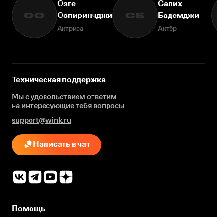
Озге
Салих
Озпиринчджи
Бадемджи
ОО
СБ
Актриса
Актёр
Техническая поддержка
Мы с удовольствием ответим
на интересующие
тебя вопросы
support@wink.ru
Написать в чат
Помощь