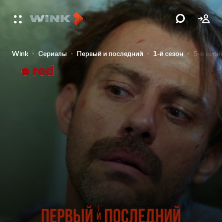
Wink
Сериалы
Первый и последний
1-й сезон
5-я сери