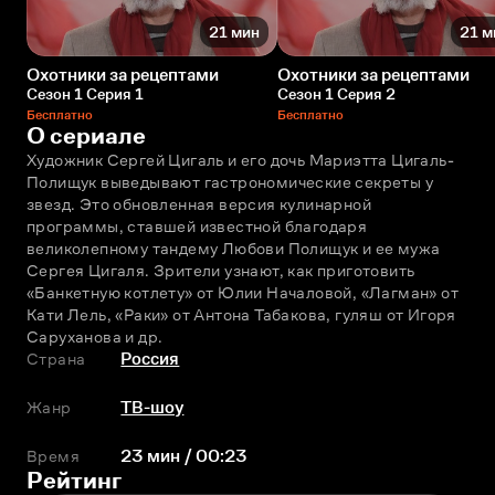
21 мин
21 м
Охотники за рецептами
Охотники за рецептами
Сезон 1 Серия 1
Сезон 1 Серия 2
Бесплатно
Бесплатно
О сериале
Художник Сергей Цигаль и его дочь Мариэтта Цигаль-
Полищук выведывают гастрономические секреты у 
звезд. Это обновленная версия кулинарной 
программы, ставшей известной благодаря 
великолепному тандему Любови Полищук и ее мужа 
Сергея Цигаля. Зрители узнают, как приготовить 
«Банкетную котлету» от Юлии Началовой, «Лагман» от 
Кати Лель, «Раки» от Антона Табакова, гуляш от Игоря 
Саруханова и др.
Страна
Россия
Жанр
ТВ-шоу
Время
23 мин / 00:23
Рейтинг