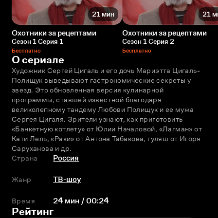
21 мин
21 м
Охотники за рецептами
Охотники за рецептами
Сезон 1 Серия 1
Сезон 1 Серия 2
Бесплатно
Бесплатно
О сериале
Художник Сергей Цигаль и его дочь Мариэтта Цигаль-
Полищук выведывают гастрономические секреты у 
звезд. Это обновленная версия кулинарной 
программы, ставшей известной благодаря 
великолепному тандему Любови Полищук и ее мужа 
Сергея Цигаля. Зрители узнают, как приготовить 
«Банкетную котлету» от Юлии Началовой, «Лагман» от 
Кати Лель, «Раки» от Антона Табакова, гуляш от Игоря 
Саруханова и др.
Страна
Россия
Жанр
ТВ-шоу
Время
24 мин / 00:24
Рейтинг