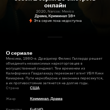
онлайн
2020, Narcos: Mexico
Драма, Криминал
18+
Эта серия пока недоступна
О сериале
Мексика, 1980-е. Драгдилер Феликс Галлардо решает 
объединить независимых наркоторговцев в 
могущественный синдикат. Тем временем из 
Калифорнии в Гвадалахару переезжает агент УБН Кики 
Камарена. Пути наркобарона и законника пересекутся, 
а их противостояние затянется на долгие годы.
Страна
США
Жанр
Криминал
,
Драма
Качество
Full HD