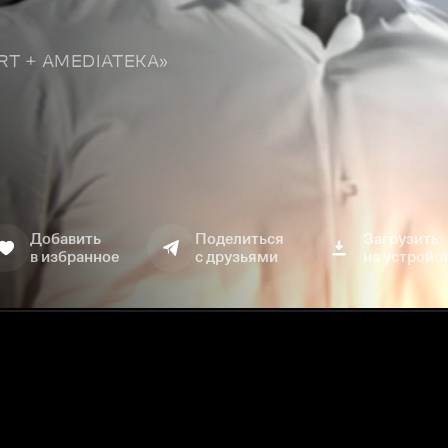
TART + AMEDIATEKA»
Добавить
Поделиться
Загрузить
в избранное
с друзьями
на устройс