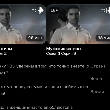
18+
48 мин
48 ми
стины
Мужские истины
ия 2
Сезон 1 Серия 3
? Вы уверены в том, что точно знаете, о 
Страна
ает?
Жанр
стом прозвучат мысли ваших любимых по 
Время
ов!
, а женщины часто влюбляются в 