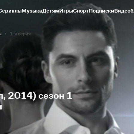
Сериалы
Музыка
Детям
Игры
Спорт
Подписки
Видеоб
н
1-я серия
, 2014) сезон 1
н