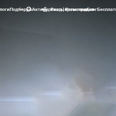
логи
Подборки
Активировать промокод
Вход | Регистрация
Блог
Бесплат