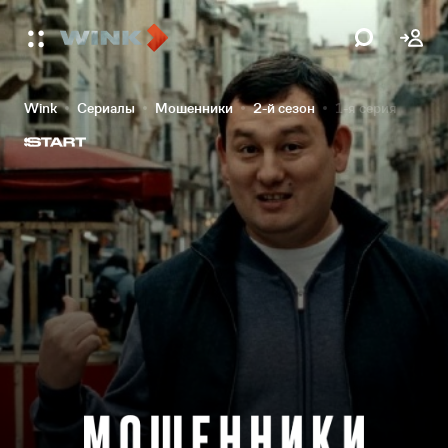
Wink
Сериалы
Мошенники
2-й сезон
1-я серия