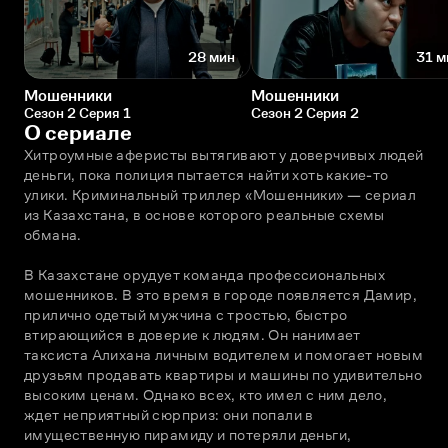
28 мин
31 м
Мошенники
Мошенники
Сезон 2 Серия 1
Сезон 2 Серия 2
О сериале
Хитроумные аферисты вытягивают у доверчивых людей 
деньги, пока полиция пытается найти хоть какие-то 
улики. Криминальный триллер «Мошенники» — сериал 
из Казахстана, в основе которого реальные схемы 
обмана. 
В Казахстане орудует команда профессиональных 
мошенников. В это время в городе появляется Дамир, 
прилично одетый мужчина с тростью, быстро 
втирающийся в доверие к людям. Он нанимает 
таксиста Алихана личным водителем и помогает новым 
друзьям продавать квартиры и машины по удивительно 
высоким ценам. Однако всех, кто имел с ним дело, 
ждет неприятный сюрприз: они попали в 
имущественную пирамиду и потеряли деньги, 