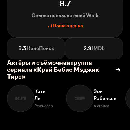
8.7
Оценка пользователей Wink
Ваша оценка
8.3
КиноПоиск
2.9
IMDb
Актёры и съёмочная группа
сериала «Край Бебис Мэджик
Тирс»
Кэти
Зои
Ли
Робинсон
КЛ
ЗР
Режиссёр
Актриса