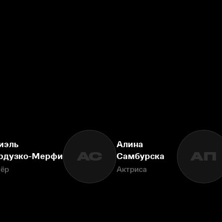
иэль
Алина
АС
АП
рдузко-Мерфи
Самбурска
тёр
Актриса