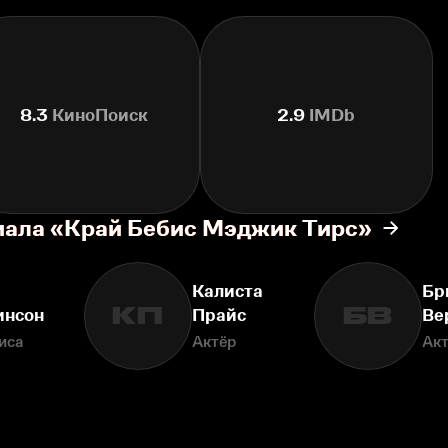
8.3
КиноПоиск
2.9
IMDb
иала «Край Бебис Мэджик Тирс»
Калиста
Бр
КП
БВ
инсон
Прайс
Ве
иса
Актёр
Ак