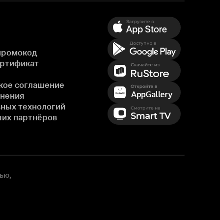
промокод
ертификат
кое соглашение
енения
ных технологий
ших партнёров
ью,