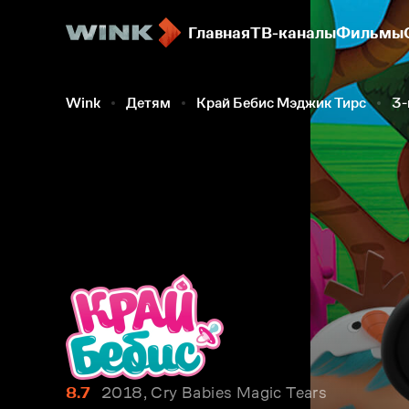
Главная
ТВ-каналы
Фильмы
Wink
Детям
Край Бебис Мэджик Тирс
3-
8.7
2018, Cry Babies Magic Tears