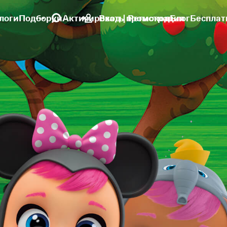
логи
Подборки
Активировать промокод
Вход | Регистрация
Блог
Бесплат