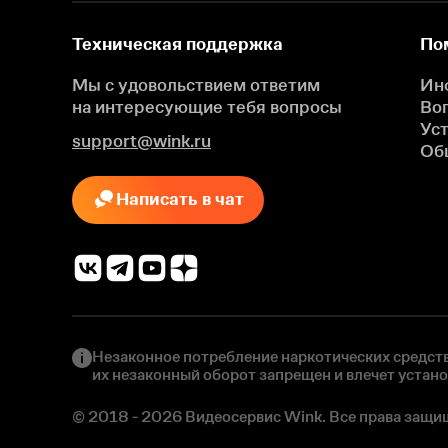
Техническая поддержка
По
Мы с удовольствием ответим
Ин
на интересующие
тебя вопросы
Во
Ус
support@wink.ru
Об
Написать в чат
Незаконное потребление наркотических средств
их незаконный оборот запрещен и влечет устан
© 2018 - 2026 Видеосервис Wink. Все права защи