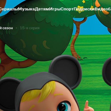
Сериалы
Музыка
Детям
Игры
Спорт
Подписки
Видеоб
й сезон
15-я серия