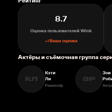
Рейтинг
8.7
Оценка пользователей Wink
Ваша оценка
Актёры и съёмочная группа сер
Кэти
Зои
КЛ
ЗР
Ли
Роб
Режиссёр
Актр