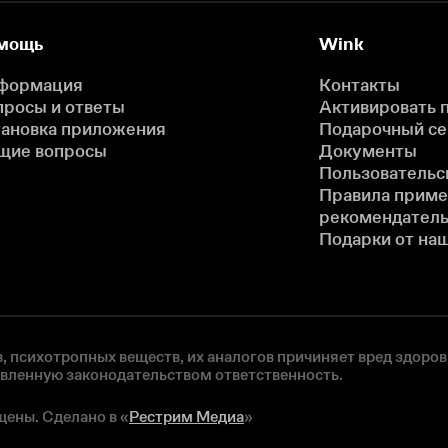
мощь
Wink
формация
Контакты
просы и ответы
Активировать 
тановка приложения
Подарочный с
щие вопросы
Документы
Пользовательс
Правила прим
рекомендатель
Подарки от на
, психотропных веществ, их аналогов причиняет вред здоров
овленную законодательством ответственность.
щены. Сделано в «
Рестрим Медиа
»