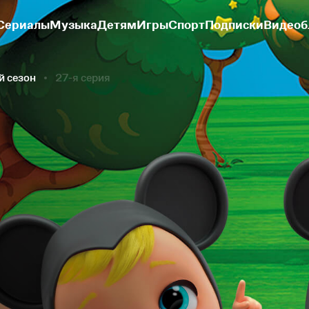
Сериалы
Музыка
Детям
Игры
Спорт
Подписки
Видеоб
й сезон
27-я серия