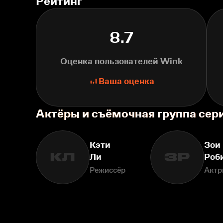
Рейтинг
8.7
Оценка пользователей Wink
Ваша оценка
Актёры и съёмочная группа сер
Кэти
Зои
КЛ
ЗР
Ли
Роб
Режиссёр
Актр