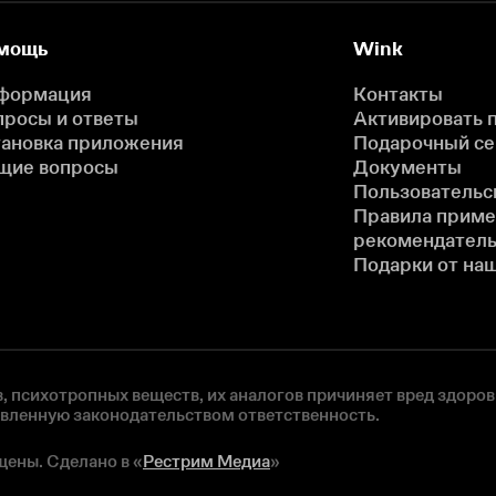
мощь
Wink
формация
Контакты
просы и ответы
Активировать 
тановка приложения
Подарочный с
щие вопросы
Документы
Пользовательс
Правила прим
рекомендатель
Подарки от на
, психотропных веществ, их аналогов причиняет вред здоров
овленную законодательством ответственность.
щены. Сделано в «
Рестрим Медиа
»