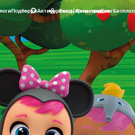
логи
Подборки
Активировать промокод
Вход | Регистрация
Блог
Бесплат