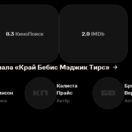
8.3
КиноПоиск
2.9
IMDb
иала «Край Бебис Мэджик Тирс»
Калиста
Бр
КП
БВ
инсон
Прайс
Ве
иса
Актёр
Ак