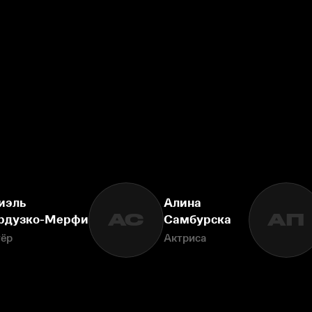
иэль
Алина
АС
АП
рдузко-Мерфи
Самбурска
тёр
Актриса