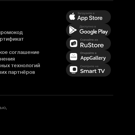
промокод
ертификат
кое соглашение
енения
ных технологий
ших партнёров
ью,