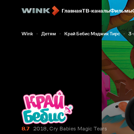
Главная
ТВ-каналы
Фильмы
Wink
Детям
Край Бебис Мэджик Тирс
3-
8.7
2018, Cry Babies Magic Tears