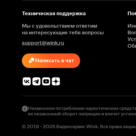
Техническая поддержка
По
Мы с удовольствием ответим
Ин
на интересующие
тебя вопросы
Во
Ус
support@wink.ru
Об
Написать в чат
Незаконное потребление наркотических средств
их незаконный оборот запрещен и влечет устан
© 2018 - 2026 Видеосервис Wink. Все права защи