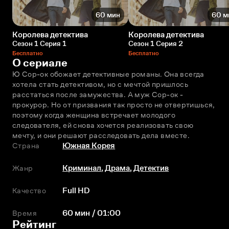
60 мин
60 м
Королева детектива
Королева детектива
Сезон 1 Серия 1
Сезон 1 Серия 2
Бесплатно
Бесплатно
О сериале
Ю Сор-ок обожает детективные романы. Она всегда 
хотела стать детективом, но с мечтой пришлось 
расстаться после замужества. А муж Сор-ок - 
прокурор. Но от призвания так просто не отвертишься, 
поэтому когда женщина встречает молодого 
следователя, ей снова хочется реализовать свою 
мечту, и они решают расследовать дела вместе.
Страна
Южная Корея
Жанр
Криминал
,
Драма
,
Детектив
Качество
Full HD
Время
60 мин / 01:00
Рейтинг