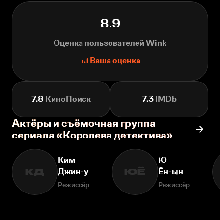
8.9
Оценка пользователей Wink
Ваша оценка
7.8
КиноПоиск
7.3
IMDb
Актёры и съёмочная группа
сериала «Королева детектива»
Ким
Ю
Джин-у
Ён-ын
КД
ЮЁ
Режиссёр
Режиссёр