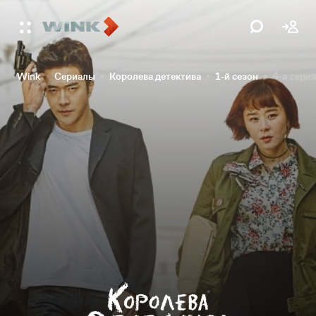
Wink
Сериалы
Королева детектива
1-й сезон
4-я сери