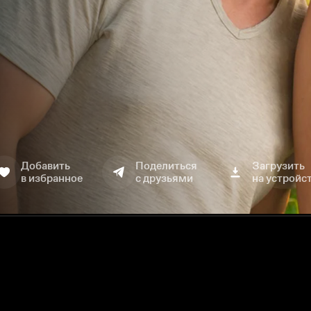
Добавить
Поделиться
Загрузить
в избранное
с друзьями
на устройс