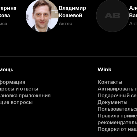
терина
Владимир
Ал
АВ
кова
Кошевой
Ва
иса
Актёр
Ак
мощь
Wink
формация
Контакты
просы и ответы
Активировать 
тановка приложения
Подарочный с
щие вопросы
Документы
Пользовательс
Правила прим
рекомендатель
Подарки от на