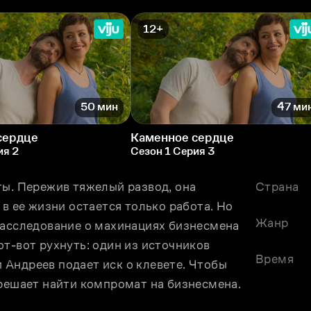
12+
50 мин
47 ми
сердце
Каменное сердце
ия 2
Сезон 1 Серия 3
ы. Пережив тяжелый развод, она 
Страна
в ее жизни остается только работа. Но 
Жанр
расследование о махинациях бизнесмена 
т-вот рухнуть: один из источников 
Время
Андреев подает иск о клевете. Чтобы 
 решает найти компромат на бизнесмена.