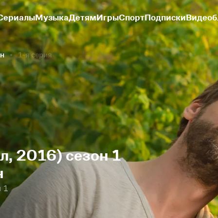
Сериалы
Музыка
Детям
Игры
Спорт
Подписки
Видеоб
он
1-я серия
л, 2016) сезон 1
н
 1