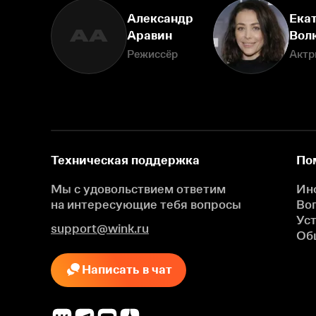
Александр
Ека
АА
Аравин
Вол
Режиссёр
Актр
Техническая поддержка
По
Мы с удовольствием ответим
Ин
на интересующие
тебя вопросы
Во
Ус
support@wink.ru
Об
Написать в чат