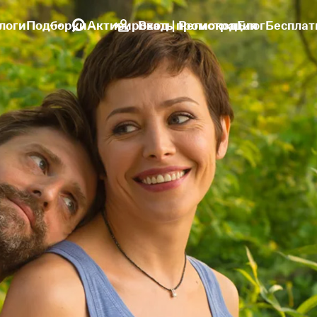
логи
Подборки
Активировать промокод
Вход | Регистрация
Блог
Бесплат