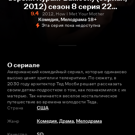
2012) сезон 8 серия 22
смотреть онлайн
9.4
2012, How I Met Your Mother
Комедия, Мелодрама
18+
Эта серия пока недоступна
О сериале
Американский комедийный сериал, которые одинаково 
высоко ценят зрители и телекритики. По сюжету, в 
2030 году архитектор Тед Мосби решает рассказать 
своим детям-подростком о том, как познакомился с их 
матерью. Так начинается веселое ностальгическое 
путешествие во времена молодости Теда.
Страна
США
Жанр
Комедия
,
Драма
,
Мелодрама
Качество
SD