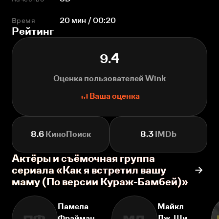
Время
20 мин / 00:20
Рейтинг
9.4
Оценка пользователей Wink
Ваша оценка
8.6
КиноПоиск
8.3
IMDb
Актёры и съёмочная группа
сериала «Как я встретил вашу
маму (По версии Кураж-Бамбей)»
Памела
Майкл
Фрайман
Дж. Ши
ПФ
МД