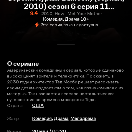
2010) сезон 6 серия 11
смотреть онлайн
9.4
2010, How I Met Your Mother
Комедия, Драма
18+
Эта серия пока недоступна
О сериале
Американский комедийный сериал, которые одинаково 
высоко ценят зрители и телекритики. По сюжету, в 
2030 году архитектор Тед Мосби решает рассказать 
своим детям-подростком о том, как познакомился с их 
матерью. Так начинается веселое ностальгическое 
путешествие во времена молодости Теда.
Страна
США
Жанр
Комедия
,
Драма
,
Мелодрама
Время
20 мин / 00:20