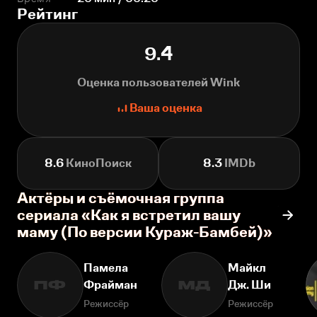
Рейтинг
9.4
Оценка пользователей Wink
Ваша оценка
8.6
КиноПоиск
8.3
IMDb
Актёры и съёмочная группа
сериала «Как я встретил вашу
маму (По версии Кураж-Бамбей)»
Памела
Майкл
Фрайман
Дж. Ши
ПФ
МД
Режиссёр
Режиссёр