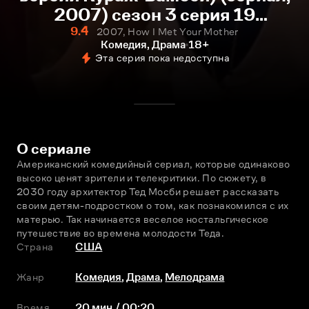
2007) сезон 3 серия 19
смотреть онлайн
9.4
2007, How I Met Your Mother
Комедия, Драма
18+
Эта серия пока недоступна
О сериале
Американский комедийный сериал, которые одинаково 
высоко ценят зрители и телекритики. По сюжету, в 
2030 году архитектор Тед Мосби решает рассказать 
своим детям-подростком о том, как познакомился с их 
матерью. Так начинается веселое ностальгическое 
путешествие во времена молодости Теда.
Страна
США
Жанр
Комедия
,
Драма
,
Мелодрама
Время
20 мин / 00:20