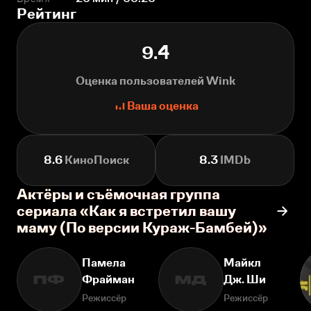
Рейтинг
9.4
Оценка пользователей Wink
Ваша оценка
8.6
КиноПоиск
8.3
IMDb
Актёры и съёмочная группа
сериала «Как я встретил вашу
маму (По версии Кураж-Бамбей)»
Памела
Майкл
Фрайман
Дж. Ши
ПФ
МД
Режиссёр
Режиссёр