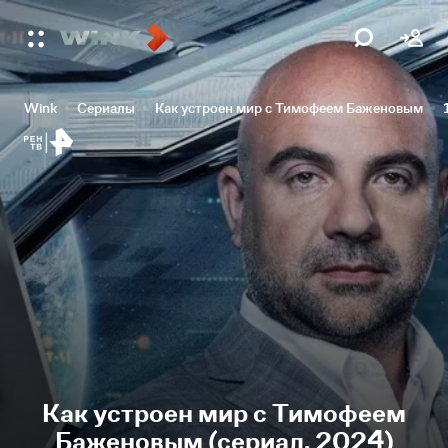
Wink
Сериалы
Как устроен мир с Тимофеем Баженовым
Как устроен мир с Тимофеем
Баженовым (сериал, 2024)