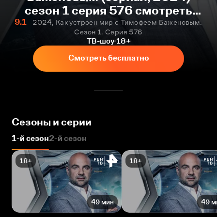
сезон 1 серия 576 смотреть
онлайн бесплатно
9.1
2024, Как устроен мир с Тимофеем Баженовым.
Сезон 1. Серия 576
ТВ-шоу
18+
Смотреть бесплатно
Сезоны и серии
1-й сезон
2-й сезон
18+
18+
49 мин
49 м