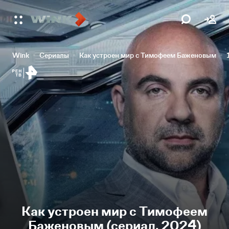
Wink
Сериалы
Как устроен мир с Тимофеем Баженовым
Как устроен мир с Тимофеем
Баженовым (сериал, 2024)