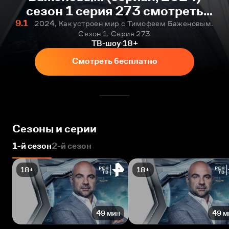
сезон 1 серия 273 смотреть
онлайн бесплатно
9.1
2024, Как устроен мир с Тимофеем Баженовым.
Сезон 1. Серия 273
ТВ-шоу
18+
Смотреть бесплатно
Сезоны и серии
1-й сезон
2-й сезон
18+
18+
49 мин
49 м