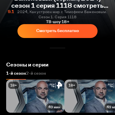
сезон 1 серия 1118 смотреть
онлайн бесплатно
9.1
2024, Как устроен мир с Тимофеем Баженовым.
Сезон 1. Серия 1118
ТВ-шоу
18+
Смотреть бесплатно
Сезоны и серии
1-й сезон
2-й сезон
18+
18+
49 мин
49 м