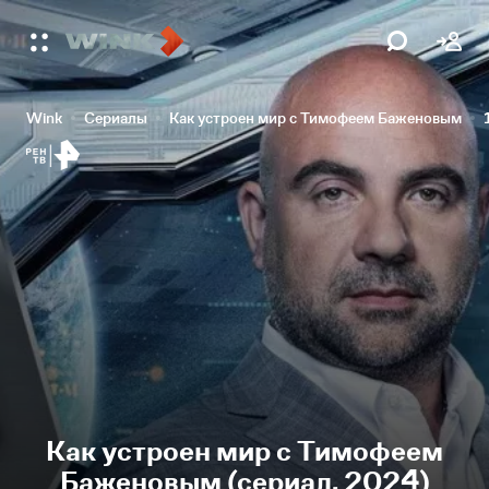
Wink
Сериалы
Как устроен мир с Тимофеем Баженовым
Как устроен мир с Тимофеем
Баженовым (сериал, 2024)