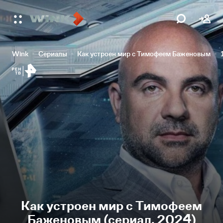
Wink
Сериалы
Как устроен мир с Тимофеем Баженовым
Как устроен мир с Тимофеем
Баженовым (сериал, 2024)