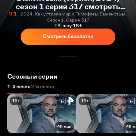
сезон 1 серия 317 смотреть
онлайн бесплатно
9.1
2024, Как устроен мир с Тимофеем Баженовым.
Сезон 1. Серия 317
ТВ-шоу
18+
Смотреть бесплатно
Сезоны и серии
1-й сезон
2-й сезон
18+
18+
49 мин
49 м