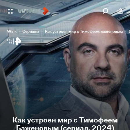
Wink
Сериалы
Как устроен мир с Тимофеем Баженовым
Как устроен мир с Тимофеем
Баженовым (сериал, 2024)