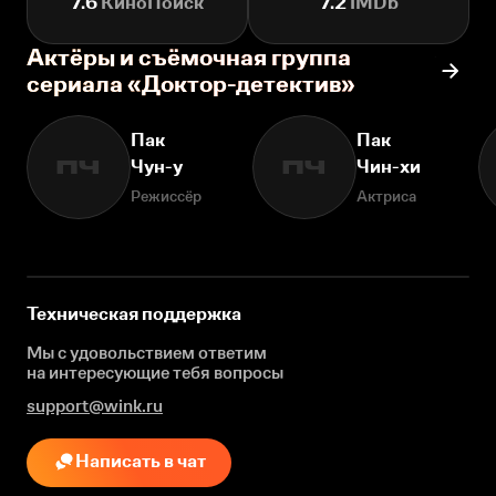
7.6
КиноПоиск
7.2
IMDb
Актёры и съёмочная группа
сериала «Доктор-детектив»
Пак
Пак
Чун-у
Чин-хи
ПЧ
ПЧ
Режиссёр
Актриса
Техническая поддержка
Мы с удовольствием ответим
на интересующие
тебя вопросы
support@wink.ru
Написать в чат