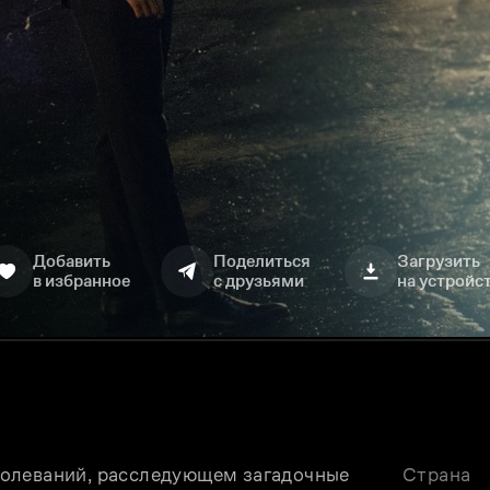
Добавить
Поделиться
Загрузить
в избранное
с друзьями
на устройс
олеваний, расследующем загадочные 
Страна