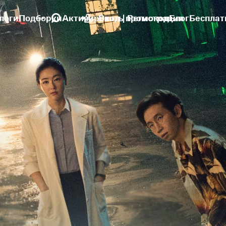
логи
Подборки
Активировать промокод
Вход | Регистрация
Блог
Бесплат