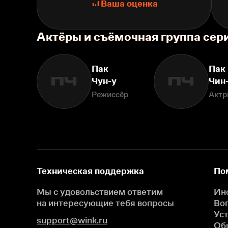
Ваша оценка
Актёры и съёмочная группа сер
Пак
Пак
ПЧ
ПЧ
Чун-у
Чин
Режиссёр
Актр
Техническая поддержка
По
Мы с удовольствием ответим
Ин
на интересующие
тебя вопросы
Во
Ус
support@wink.ru
Об