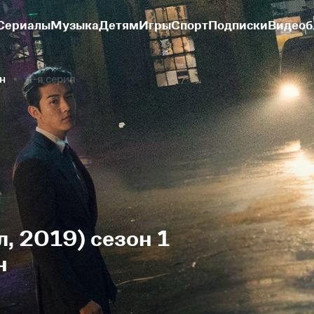
Сериалы
Музыка
Детям
Игры
Спорт
Подписки
Видеоб
он
4-я серия
, 2019) сезон 1
н