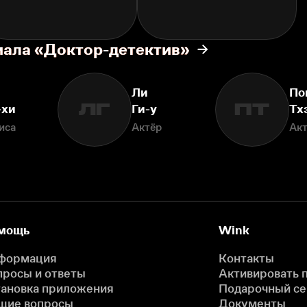
иала «Доктор-детектив»
Ли
По
ЛГ
ПТ
-хи
Ги-у
Тх
иса
Актёр
Ак
мощь
Wink
формация
Контакты
просы и ответы
Активировать 
тановка приложения
Подарочный с
щие вопросы
Документы