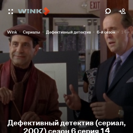
Wink
Сериалы
Дефективный детектив
6-й сезон
14-я 
Дефективный детектив (сериал,
2007) сезон 6 серия 14