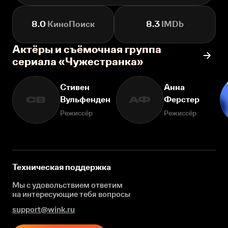
8.0
КиноПоиск
8.3
IMDb
Актёры и съёмочная группа
сериала «Чужестранка»
Стивен
Анна
Вульфенден
Ферстер
СВ
АФ
Режиссёр
Режиссёр
Техническая поддержка
Мы с удовольствием ответим
на интересующие
тебя вопросы
support@wink.ru