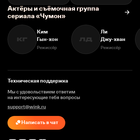
Актёры и съёмочная группа
сериала «Чумон»
Ким
Ли
Гын-хон
Джу-хван
КГ
ЛД
Режиссёр
Режиссёр
Техническая поддержка
Мы с удовольствием ответим
на интересующие
тебя вопросы
support@wink.ru
Написать в чат