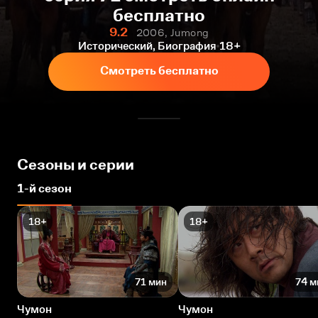
бесплатно
9.2
2006, Jumong
Исторический, Биография
18+
Смотреть бесплатно
Сезоны и серии
1-й сезон
18+
18+
71 мин
74 м
Чумон
Чумон