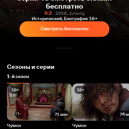
бесплатно
9.2
2006, Jumong
Исторический, Биография
18+
Смотреть бесплатно
Сезоны и серии
1-й сезон
18+
18+
71 мин
74 м
Чумон
Чумон