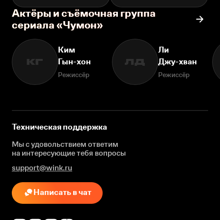
Актёры и съёмочная группа
сериала «Чумон»
Ким
Ли
Гын-хон
Джу-хван
КГ
ЛД
Режиссёр
Режиссёр
Техническая поддержка
Мы с удовольствием ответим
на интересующие
тебя вопросы
support@wink.ru
Написать в чат