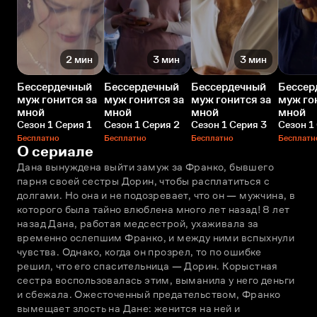
2 мин
3 мин
3 мин
Бессердечный
Бессердечный
Бессердечный
Бессер
муж гонится за
муж гонится за
муж гонится за
муж го
мной
мной
мной
мной
Сезон 1 Серия 1
Сезон 1 Серия 2
Сезон 1 Серия 3
Сезон 1
Бесплатно
Бесплатно
Бесплатно
Бесплатн
О сериале
Дана вынуждена выйти замуж за Франко, бывшего 
парня своей сестры Дорин, чтобы расплатиться с 
долгами. Но она и не подозревает, что он — мужчина, в 
которого была тайно влюблена много лет назад! 8 лет 
назад Дана, работая медсестрой, ухаживала за 
временно ослепшим Франко, и между ними вспыхнули 
чувства. Однако, когда он прозрел, то по ошибке 
решил, что его спасительница — Дорин. Корыстная 
сестра воспользовалась этим, выманила у него деньги 
и сбежала. Ожесточенный предательством, Франко 
вымещает злость на Дане: женится на ней и 