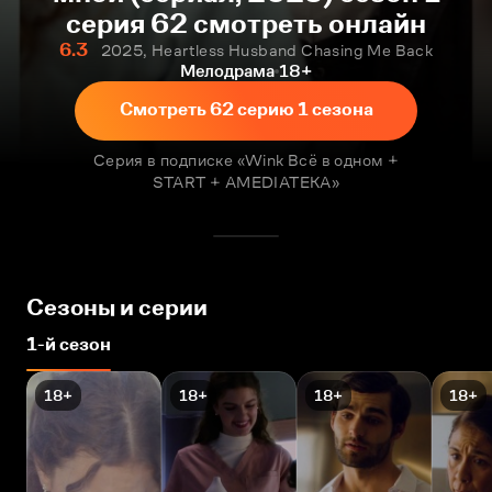
серия 62 смотреть онлайн
6.3
2025, Heartless Husband Chasing Me Back
Мелодрама
18+
Смотреть 62 серию 1 сезона
Серия в подписке «Wink Всё в одном +
START + AMEDIATEKA»
Сезоны и серии
1-й сезон
18+
18+
18+
18+