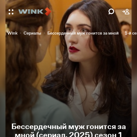
Wink
Сериалы
Бессердечный муж гонится за мной
1-й с
Бессердечный муж гонится за
мной (сериал, 2025) сезон 1