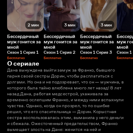
2 мин
3 мин
3 мин
Бессердечный
Бессердечный
Бессердечный
Бессер
муж гонится за
муж гонится за
муж гонится за
муж го
мной
мной
мной
мной
Сезон 1 Серия 1
Сезон 1 Серия 2
Сезон 1 Серия 3
Сезон 1
Бесплатно
Бесплатно
Бесплатно
Бесплатн
О сериале
Дана вынуждена выйти замуж за Франко, бывшего 
парня своей сестры Дорин, чтобы расплатиться с 
долгами. Но она и не подозревает, что он — мужчина, в 
которого была тайно влюблена много лет назад! 8 лет 
назад Дана, работая медсестрой, ухаживала за 
временно ослепшим Франко, и между ними вспыхнули 
чувства. Однако, когда он прозрел, то по ошибке 
решил, что его спасительница — Дорин. Корыстная 
сестра воспользовалась этим, выманила у него деньги 
и сбежала. Ожесточенный предательством, Франко 
вымещает злость на Дане: женится на ней и 