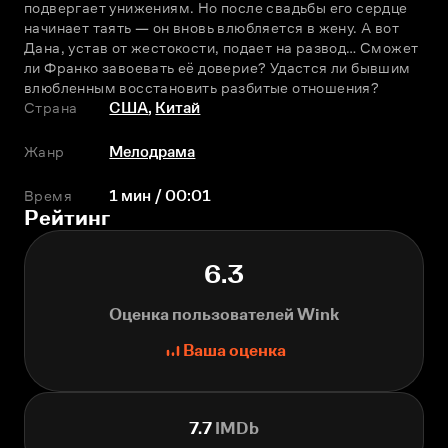
подвергает унижениям. Но после свадьбы его сердце 
начинает таять — он вновь влюбляется в жену. А вот 
Дана, устав от жестокости, подает на развод… Сможет 
ли Франко завоевать её доверие? Удастся ли бывшим 
влюбленным восстановить разбитые отношения?
Страна
США
,
Китай
Жанр
Мелодрама
Время
1 мин / 00:01
Рейтинг
6.3
Оценка пользователей Wink
Ваша оценка
7.7
IMDb