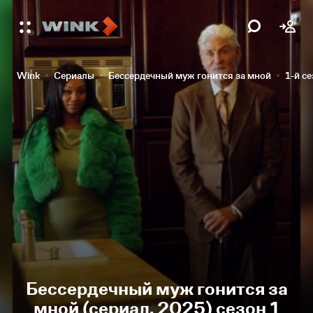
Wink
Сериалы
Бессердечный муж гонится за мной
1-й с
Бессердечный муж гонится за
мной (сериал, 2025) сезон 1