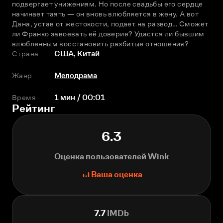
подвергает унижениям. Но после свадьбы его сердце 
начинает таять — он вновь влюбляется в жену. А вот 
Дана, устав от жестокости, подает на развод… Сможет 
ли Франко завоевать её доверие? Удастся ли бывшим 
влюбленным восстановить разбитые отношения?
Страна
США
,
Китай
Жанр
Мелодрама
Время
1 мин / 00:01
Рейтинг
6.3
Оценка пользователей Wink
Ваша оценка
7.7
IMDb