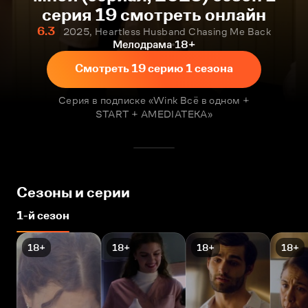
серия 19 смотреть онлайн
6.3
2025, Heartless Husband Chasing Me Back
Мелодрама
18+
Смотреть 19 серию 1 сезона
Серия в подписке «Wink Всё в одном +
START + AMEDIATEKA»
Сезоны и серии
1-й сезон
18+
18+
18+
18+