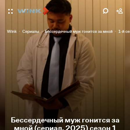
Wink
Сериалы
Бессердечный муж гонится за мной
1-й с
Бессердечный муж гонится за
мной (сериал, 2025) сезон 1