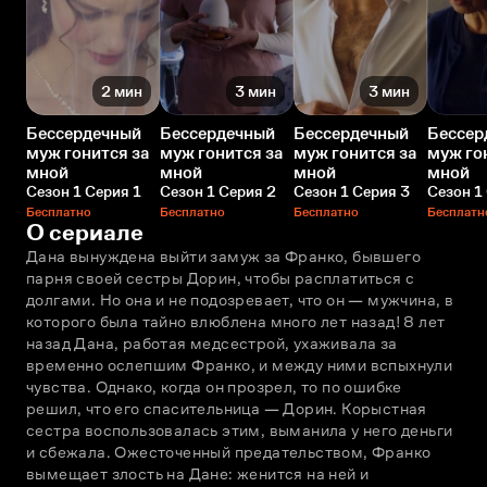
2 мин
3 мин
3 мин
Бессердечный
Бессердечный
Бессердечный
Бессер
муж гонится за
муж гонится за
муж гонится за
муж го
мной
мной
мной
мной
Сезон 1 Серия 1
Сезон 1 Серия 2
Сезон 1 Серия 3
Сезон 1
Бесплатно
Бесплатно
Бесплатно
Бесплатн
О сериале
Дана вынуждена выйти замуж за Франко, бывшего 
парня своей сестры Дорин, чтобы расплатиться с 
долгами. Но она и не подозревает, что он — мужчина, в 
которого была тайно влюблена много лет назад! 8 лет 
назад Дана, работая медсестрой, ухаживала за 
временно ослепшим Франко, и между ними вспыхнули 
чувства. Однако, когда он прозрел, то по ошибке 
решил, что его спасительница — Дорин. Корыстная 
сестра воспользовалась этим, выманила у него деньги 
и сбежала. Ожесточенный предательством, Франко 
вымещает злость на Дане: женится на ней и 