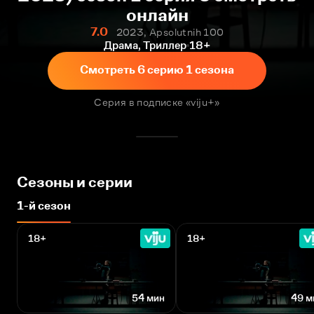
онлайн
7.0
2023, Apsolutnih 100
Драма, Триллер
18+
Смотреть 6 серию 1 сезона
Серия в подписке «viju+»
Сезоны и серии
1-й сезон
18+
18+
54 мин
49 м