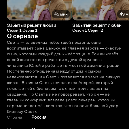
45 мин
49 м
Забытый рецепт любви
Забытый рецепт любви
Сезон 1 Серия 1
Сезон 1 Серия 2
О сериале
Света — владелица небольшой пекарни, одна 
воспитывает сына Ваньку, её главная забота — счастье 
сына, который каждый день ждёт отца. А Роман живёт 
своей жизнью: встречается с дочкой крупного 
чиновника Юлей и работает в местной администрации. 
Постепенно отношения между отцом и сыном 
налаживаются, и у Светы появляется время на личную 
жизнь. В жизни Светы появляется Андрей, который 
помогает ей с бизнесом, с сыном, приглашает на 
свидания. Но Света и не подозревает, что он — её 
главный конкурент, владелец сети пекарен, который 
переманивает её клиентов, что наносит большой удар 
бизнесу Светы.
Страна
Россия