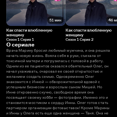
51 мин
46 м
Как спасти влюбленную
Как спасти влюбленную
женщину
женщину
Сезон 1 Серия 1
Сезон 1 Серия 2
О сериале
Врача Марину бросил любимый мужчина, и она решила 
начать новую жизнь. Взяла себя в руки, съехала от 
токсичной матери и погрузилась с головой в работу. 
Одним из ее пациентов оказался обаятельный Олег, он 
начал ухаживать, очаровал ее своей открытостью и 
желанием создать семью. Одновременно Олег 
знакомится с Инной — обворожительной вдовой с 
успешным бизнесом и взрослым сыном Мишей. Но 
Инне откровенно скучно, свободное время она 
посвящает своему хобби — фотографии. Именно это и 
становится мостиком к сердцу Инны. Олег готов стать 
партнером организации фотовыставок! Кроме Марины 
и Инны у Олега есть еще одна женщина — Таня. Она не 