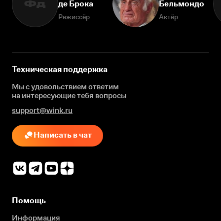
де Брока
Бельмондо
Фд
Режиссёр
Актёр
Техническая поддержка
Мы с удовольствием ответим
на интересующие
тебя вопросы
support@wink.ru
Написать в чат
Помощь
Информация