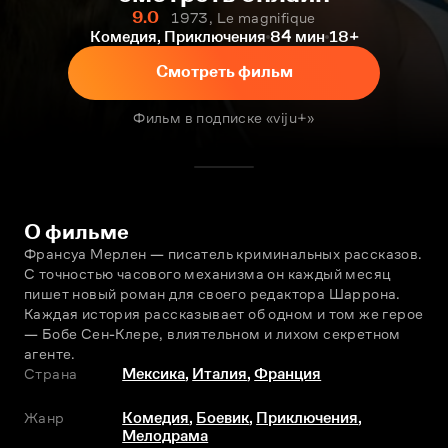
9.0
1973, Le magnifique
Комедия, Приключения
84 мин
18+
Смотреть фильм
Фильм в подписке «viju+»
О фильме
Франсуа Мерлен — писатель криминальных рассказов. 
С точностью часового механизма он каждый месяц 
пишет новый роман для своего редактора Шаррона. 
Каждая история рассказывает об одном и том же герое 
— Бобе Сен-Клере, влиятельном и лихом секретном 
агенте.
Страна
Мексика
,
Италия
,
Франция
Жанр
Комедия
,
Боевик
,
Приключения
,
Мелодрама