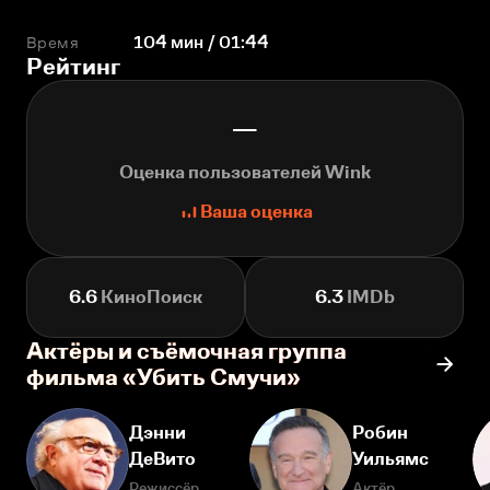
Время
104 мин / 01:44
Рейтинг
—
Оценка пользователей Wink
Ваша оценка
6.6
КиноПоиск
6.3
IMDb
Актёры и съёмочная группа
фильма «Убить Смучи»
Дэнни
Робин
ДеВито
Уильямс
Режиссёр
Актёр