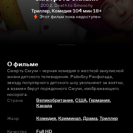
2002, Death to Smoochy
Триллер, Комедия
104 мин
18+
Этот фильм пока недоступен
О фильме
Смерть Смучи - черная комедия о жесткой закулисной 
жизни детского телевидения. Рэйнбоу Рэнфольда, 
звезду популярного детского шоу увольняют за взятки, 
а взамен берут порядочного Смучи, изображающего 
носорога.
Страна
Великобритания
,
США
,
Германия
,
Канада
Жанр
Комедия
,
Криминал
,
Драма
,
Триллер
Качество
Full HD