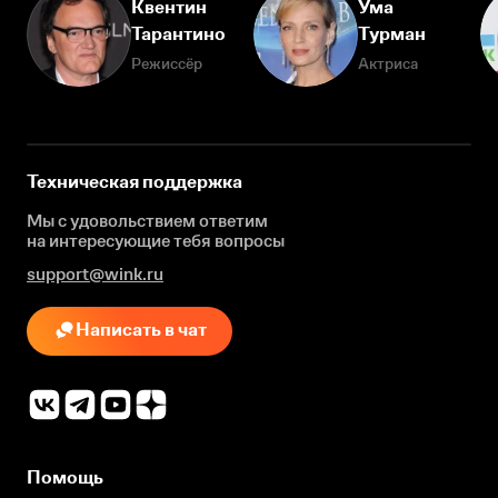
Квентин
Ума
Тарантино
Турман
Режиссёр
Актриса
Техническая поддержка
Мы с удовольствием ответим
на интересующие
тебя вопросы
support@wink.ru
Написать в чат
Помощь