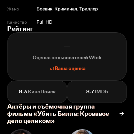
Жанр
Боевик
,
Криминал
,
Триллер
Качество
Full HD
Рейтинг
—
Оценка пользователей Wink
Ваша оценка
8.3
КиноПоиск
8.7
IMDb
Актёры и съёмочная группа
фильма «Убить Билла: Кровавое
дело целиком»