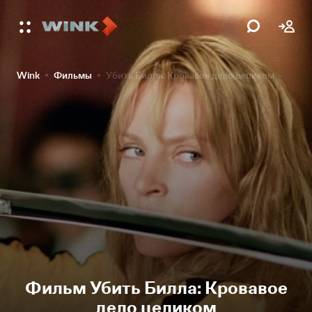
Wink
Фильмы
Убить Билла: Кровавое дело целиком
Фильм Убить Билла: Кровавое
дело целиком