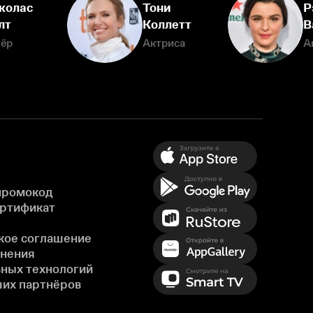
колас
Тони
Р
лт
Коллетт
В
тёр
Актриса
А
промокод
ертификат
кое соглашение
енения
ных технологий
ших партнёров