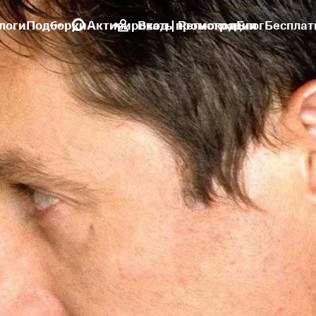
логи
Подборки
Активировать промокод
Вход | Регистрация
Блог
Бесплат