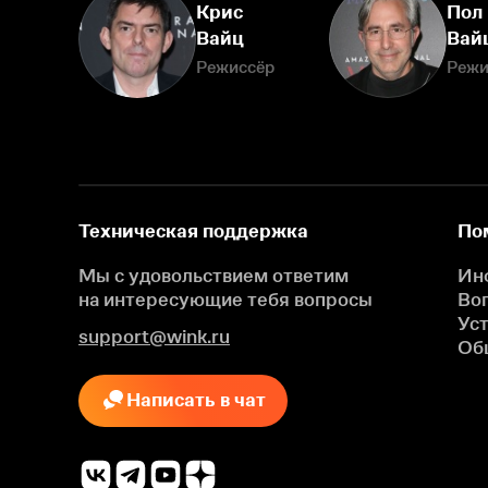
Крис
Пол
Вайц
Вай
Режиссёр
Режи
Техническая поддержка
По
Мы с удовольствием ответим
Ин
на интересующие
тебя вопросы
Во
Ус
support@wink.ru
Об
Написать в чат