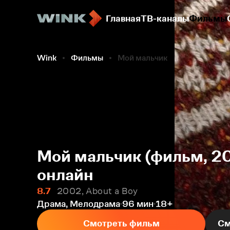
Главная
ТВ-каналы
Фильмы
Wink
Фильмы
Мой мальчик
Мой мальчик (фильм, 2
онлайн
8.7
2002, About a Boy
Драма, Мелодрама
96 мин
18+
Смотреть фильм
См