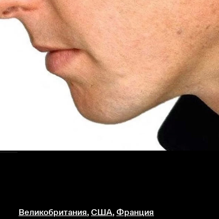
тво
Великобритания
,
США
,
Франция