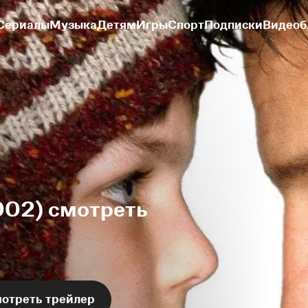
Сериалы
Музыка
Детям
Игры
Спорт
Подписки
Видеоб
002) смотреть
отреть трейлер