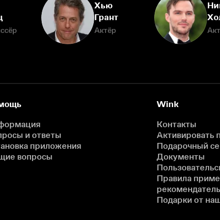
Хью
Ни
ц
Грант
Хо
ссёр
Актёр
Ак
мощь
Wink
формация
Контакты
просы и ответы
Активировать 
тановка приложения
Подарочный с
щие вопросы
Документы
Пользовательс
Правила прим
рекомендатель
Подарки от на