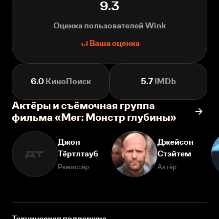
9.3
Оценка пользователей Wink
Ваша оценка
6.0
КиноПоиск
5.7
IMDb
Актёры и съёмочная группа
фильма «Мег: Монстр глубины»
Джон
Джейсон
Тёртлтауб
Стэйтем
ДТ
Режиссёр
Актёр
Техническая поддержка