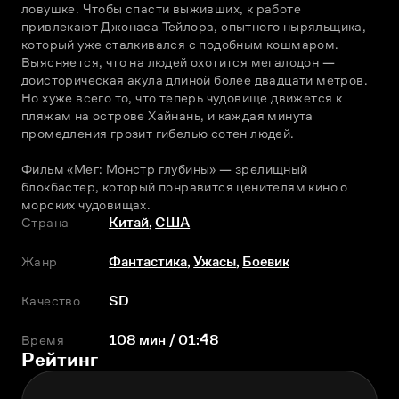
ловушке. Чтобы спасти выживших, к работе 
привлекают Джонаса Тейлора, опытного ныряльщика, 
который уже сталкивался с подобным кошмаром. 
Выясняется, что на людей охотится мегалодон — 
доисторическая акула длиной более двадцати метров. 
Но хуже всего то, что теперь чудовище движется к 
пляжам на острове Хайнань, и каждая минута 
промедления грозит гибелью сотен людей. 
Фильм «Мег: Монстр глубины» — зрелищный 
блокбастер, который понравится ценителям кино о 
морских чудовищах.
Страна
Китай
,
США
Жанр
Фантастика
,
Ужасы
,
Боевик
Качество
SD
Время
108 мин / 01:48
Рейтинг