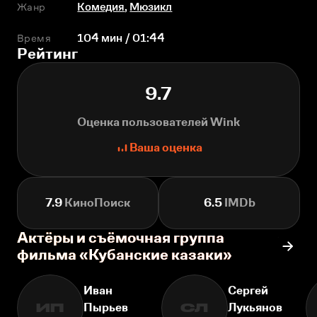
Жанр
Комедия
,
Мюзикл
Время
104 мин / 01:44
Рейтинг
9.7
Оценка пользователей Wink
Ваша оценка
7.9
КиноПоиск
6.5
IMDb
Актёры и съёмочная группа
фильма «Кубанские казаки»
Иван
Сергей
Пырьев
Лукьянов
ИП
СЛ