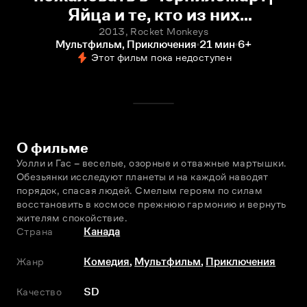
Яйца и те, кто из них
вылупляется (фильм, 2013)
2013, Rocket Monkeys
Мультфильм, Приключения
21 мин
6+
смотреть онлайн
Этот фильм пока недоступен
О фильме
Уолли и Гас – веселые, озорные и отважные мартышки. 
Обезьянки исследуют планеты и на каждой наводят 
порядок, спасая людей. Смелым героям по силам 
восстановить в космосе прежнюю гармонию и вернуть 
жителям спокойствие.
Страна
Канада
Жанр
Комедия
,
Мультфильм
,
Приключения
Качество
SD