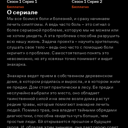
Сезон 1 Серия 1
Сезон 1 Серия 2
Бесплатно
Бесплатно
О сериале
Мы все боимся боли и болезней, и сразу начинаем 
лечить симптомы. А ведь часто боль – это сигнал о 
более серьезной проблеме, которую мы не можем или 
не хотим увидеть. А эта проблема способна разрушить 
всю нашу жизнь. Задача проекта – научить зрительниц 
слушать свое тело – ведь оно часто с помощью боли 
«кричит» о проблеме. Самостоятельно понять это 
невозможно, но эту «связь» точно понимает и видит 
знахарка. 
Знахарка ведет прием в собственном деревенском 
доме, в котором родилась и выросла, и в котором жили 
ее предки. Дом стоит практически в лесу. Ее предки 
неслучайно выбрали это место, оно обладает 
таинственной силой и на земле возле дома растут 
редкие травы, которые помогают знахарке лечить 
людей. Помимо трав, она владеет тайными обрядами 
диагностики, способна «видеть» чуть больше, чем 
простые люди. Ей открывается прошлое и будущее 
героя. И, обладая этим знанием, она дает герою совет, 