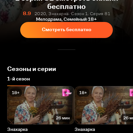
бесплатно
8.9
2020, Знахарка. Сезон 1. Серия 81
Мелодрама, Семейный
18+
Смотреть бесплатно
Сезоны и серии
1-й сезон
18+
18+
26 мин
26 м
Знахарка
Знахарка