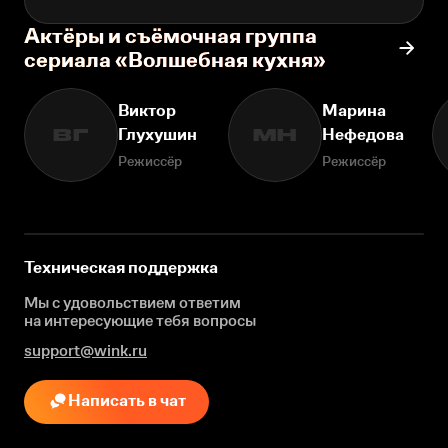
Актёры и съёмочная группа
сериала «Волшебная кухня»
Виктор
Марина
Глухушин
Нефедова
ВГ
МН
Режиссёр
Режиссёр
Техническая поддержка
Мы с удовольствием ответим
на интересующие
тебя вопросы
support@wink.ru
Написать в чат