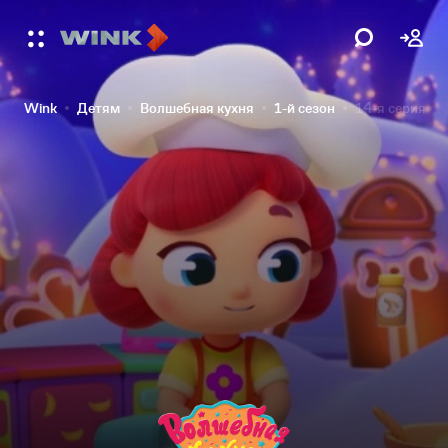
Wink
Детям
Волшебная кухня
1-й сезон
14-я серия