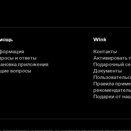
мощь
Wink
формация
Контакты
просы и ответы
Активировать 
тановка приложения
Подарочный с
щие вопросы
Документы
Пользовательс
Правила прим
рекомендатель
Подарки от на
, психотропных веществ, их аналогов причиняет вред здоров