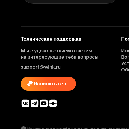
Техническая поддержка
По
Мы с удовольствием ответим
Ин
на интересующие
тебя вопросы
Во
Ус
support@wink.ru
Об
Написать в чат
Незаконное потребление наркотических средств