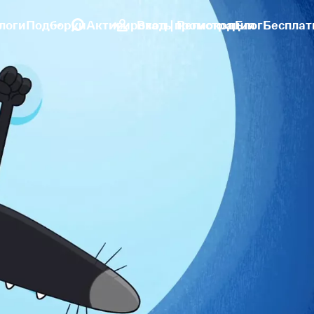
логи
Подборки
Активировать промокод
Вход | Регистрация
Блог
Бесплат