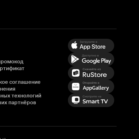
промокод
ертификат
кое соглашение
енения
ных технологий
ших партнёров
ью,