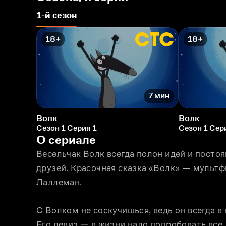
1-й сезон
18+
18+
7 мин
Волк
Волк
Сезон 1 Серия 1
Сезон 1 Сер
О сериале
Весельчак Волк всегда полон идей и постоя
друзей. Красочная сказка «Волк» — мультф
Лаллеман.
С Волком не соскучишься, ведь он всегда в 
Его девиз — в жизни надо попробовать все.