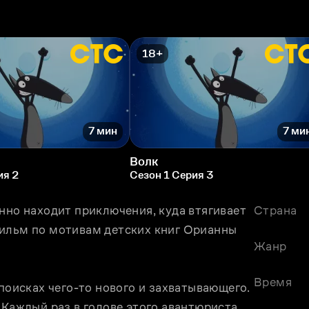
18+
7 мин
7 ми
Волк
ия 2
Сезон 1 Серия 3
нно находит приключения, куда втягивает 
Страна
ильм по мотивам детских книг Орианны 
Жанр
Время
поисках чего-то нового и захватывающего. 
 Каждый раз в голове этого авантюриста 