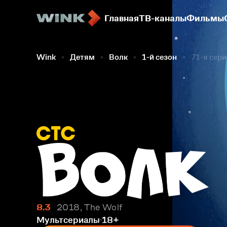
Главная
ТВ-каналы
Фильмы
Wink
Детям
Волк
1-й сезон
71-я сер
8.3
2018, The Wolf
Мультсериалы
18+