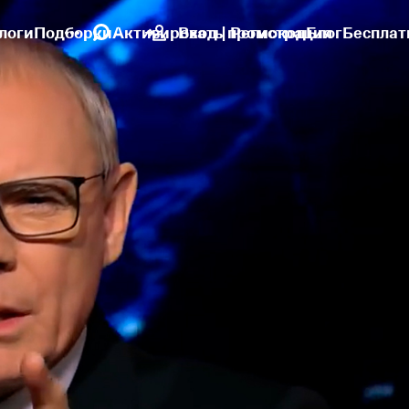
логи
Подборки
Активировать промокод
Вход | Регистрация
Блог
Бесплат