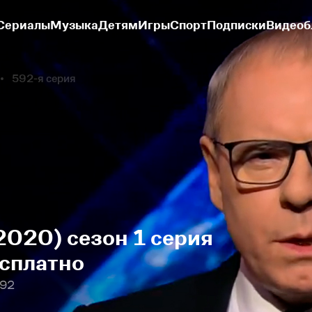
Сериалы
Музыка
Детям
Игры
Спорт
Подписки
Видеоб
592-я серия
2020) сезон 1 серия
есплатно
592