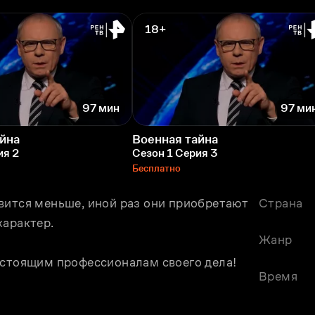
18+
97 мин
97 ми
йна
Военная тайна
ия 2
Сезон 1 Серия 3
Бесплатно
вится меньше, иной раз они приобретают 
Страна
характер.
Жанр
астоящим профессионалам своего дела!
Время