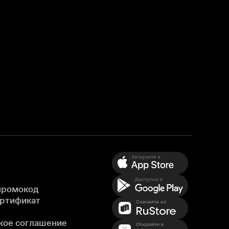
промокод
ертификат
кое соглашение