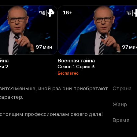
18+
97 мин
97 ми
йна
Военная тайна
ия 2
Сезон 1 Серия 3
Бесплатно
вится меньше, иной раз они приобретают 
Страна
характер.
Жанр
астоящим профессионалам своего дела!
Время