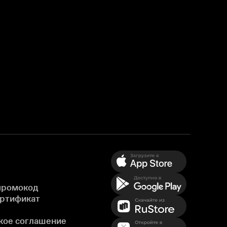
промокод
ертификат
кое соглашение