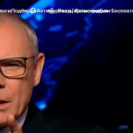
логи
Подборки
Активировать промокод
Вход | Регистрация
Блог
Бесплат