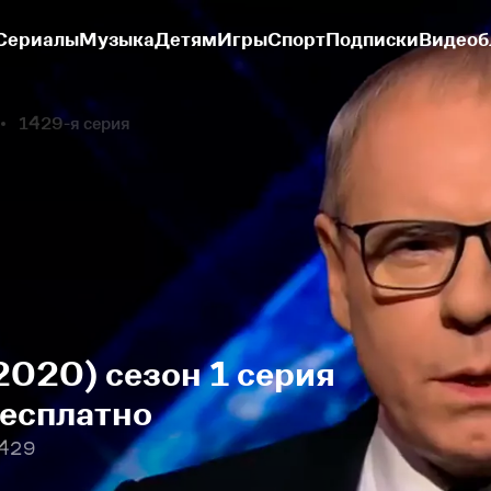
Сериалы
Музыка
Детям
Игры
Спорт
Подписки
Видеоб
1429-я серия
2020) сезон 1 серия
бесплатно
1429